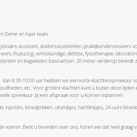
em Demir en haar team.
ysicians assistant, doktersassistenten, praktijkondersteuners 
, thuiszorg, verloskundige, diëtiste, fysiotherapie, laborato
istenten en begeleiden basisartsen. 20 meter verderop bevindt 
gen. Van 8.30-10.00 uur hebben we een korte-klachtenspreekuur 
koudheden, etc. Voor grotere klachten kunt u buiten deze tijden
welk spreekuur zij een afspraak voor u kunnen inplannen.
injecties, bloedprikken, uitstrijkjes, hartfilmpjes, 24-uurs bloe
 te voeren. Bent u tevreden over ons, horen we dat heel graag 