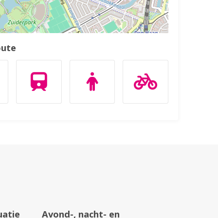
oute
uatie
Avond-, nacht- en