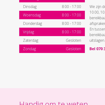
Dinsdag
8:00
-
17:00
We zijn 
10.00, 10
Woensdag
8:00
-
17:00
bereikba
Donderdag
8:00
-
17:00
afspraken
En tussen
Vrijdag
8:00
-
17:00
bereikba
Zaterdag
Gesloten
uitslagen.
Zondag
Gesloten
Bel 070 
Handig om te weten