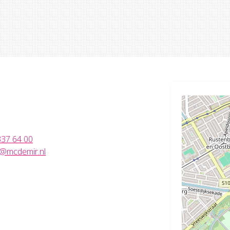
337 64 00
o@mcdemir.nl